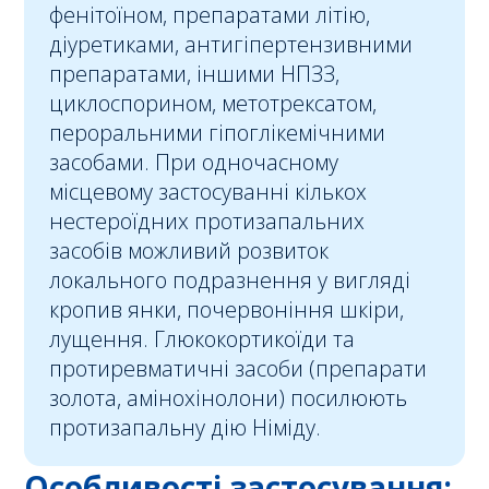
фенітоїном, препаратами літію,
діуретиками, антигіпертензивними
препаратами, іншими НПЗЗ,
циклоспорином, метотрексатом,
пероральними гіпоглікемічними
засобами. При одночасному
місцевому застосуванні кількох
нестероїдних протизапальних
засобів можливий розвиток
локального подразнення у вигляді
кропив янки, почервоніння шкіри,
лущення. Глюкокортикоїди та
протиревматичні засоби (препарати
золота, амінохінолони) посилюють
протизапальну дію Німіду.
Особливості застосування: