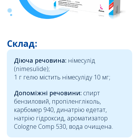
Склад:
Діюча речовина:
німесулід
(nimesulide);
1 г гелю містить німесуліду 10 мг;
Допоміжні речовини:
спирт
бензиловий, пропіленгліколь,
карбомер 940, динатрію едетат,
натрію гідроксид, ароматизатор
Cologne Comp 530, вода очищена.