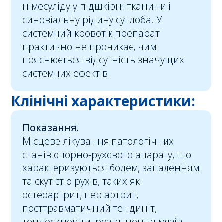
німесуліду у підшкірні тканини і
синовіальну рідину суглоба. У
системний кровотік препарат
практично не проникає, чим
пояснюється відсутність значущих
системних ефектів.
Клінічні характеристики:
Показання.
Місцеве лікування патологічних
станів опорно-рухового апарату, що
характеризуються болем, запаленням
та скутістю рухів, таких як
остеоартрит, періартрит,
посттравматичний тендиніт,
тендосиновіти, розтягнення мязів,