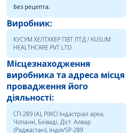
Без рецепта.
Виробник:
КУСУМ ХЕЛТХКЕР ПВТ ЛТД / KUSUM
HEALTHCARE PVT LTD.
Місцезнаходження
виробника та адреса місця
провадження його
діяльності:
СП-289 (A), РІІКО Індастріал ареа,
Чопанкі, Бхіваді, Діст. Алвар
(Раджастан), Індія/SP-289