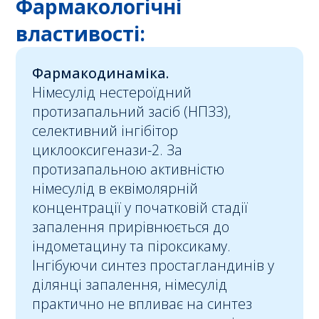
Фармакологічні
властивості:
Фармакодинаміка.
Німесулід нестероїдний
протизапальний засіб (НПЗЗ),
селективний інгібітор
циклооксигенази-2. За
протизапальною активністю
німесулід в еквімолярній
концентрації у початковій стадії
запалення прирівнюється до
індометацину та піроксикаму.
Інгібуючи синтез простагландинів у
ділянці запалення, німесулід
практично не впливає на синтез