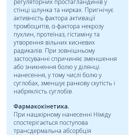
регуляторних простагландинів у
стінці шлунка та нирках. Пригнічує
активність фактора активації
тромбоцитів, α-фактора некрозу
пухлин, протеїназ, гістаміну та
утворення вільних кисневих
радикалів. При зовнішньому
застосуванні спричиняє зменшення
або зникнення болю у ділянці
нанесення, у тому числі болю у
суглобах, зменшує ранкову скутість і
набряклість суглобів.
Фармакокінетика.
При нашкірному нанесенні Німіду
спостерігається поступова
трансдермальна абсорбція