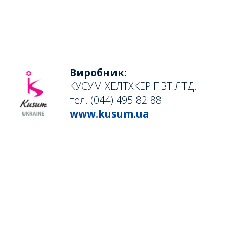
Виробник:
КУСУМ ХЕЛТХКЕР ПВТ ЛТД.
тел.:(044) 495-82-88
www.kusum.ua
Офіційний
дистрибʼютор:
ТОВ «Гледфарм ЛТД»
тел.: (044) 495-82-88
www.kusum.ua